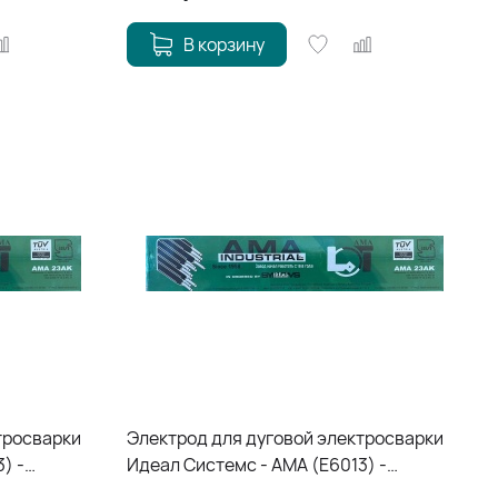
В корзину
тросварки
Электрод для дуговой электросварки
) -
Идеал Системс - АМА (E6013) -
4,00*350мм*1кг