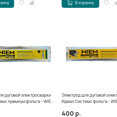
рзину
В корзину
ля дуговой электросварки
Электрод для дуговой элек
емс премиум фольга - WIEM
Идеал Системс фольга - WIE
.25*350мм*1кг
3.25*350 мм*1кг
400
р.