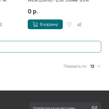
*1кг
WIEM (E6010) - 2,50*350мм*9,0 кг
0
р.
В корзину
Показать по:
12