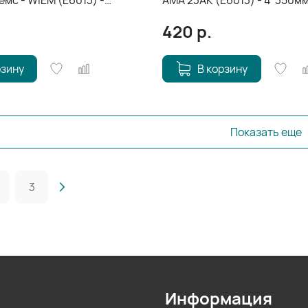
мс - WIEM (E6013) -
AMA 23AK (E6013) - 4*350мм
*1кг
420
р.
рзину
В корзину
Показать еще
3
Информация