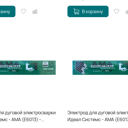
рзину
В корзину
ля дуговой электросварки
Электрод для дуговой элек
мс - АМА (E6013) -
Идеал Системс - АМА (E6013
*1кг
3,25*350мм*1кг