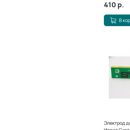
410
р.
В ко
Электрод д