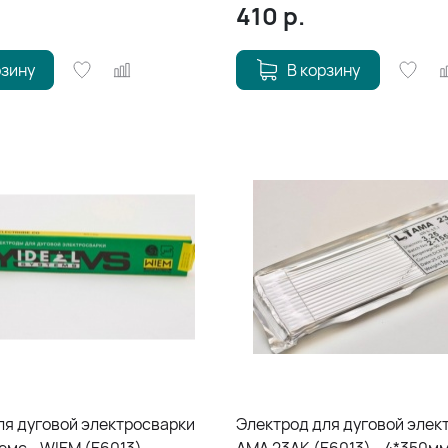
410
р.
рзину
В корзину
ля дуговой электросварки
Электрод для дуговой элек