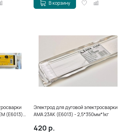
В корзину
тросварки
Электрод для дуговой электросварки
M (E6013) -
AMA 23AK (E6013) - 2,5*350мм*1кг
420
р.