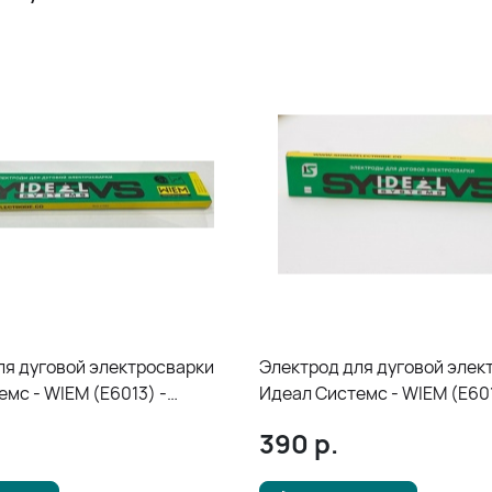
ля дуговой электросварки
Электрод для дуговой элек
мс - WIEM (E6013) -
Идеал Системс - WIEM (E601
*1кг
3.25*350мм*1кг
390
р.