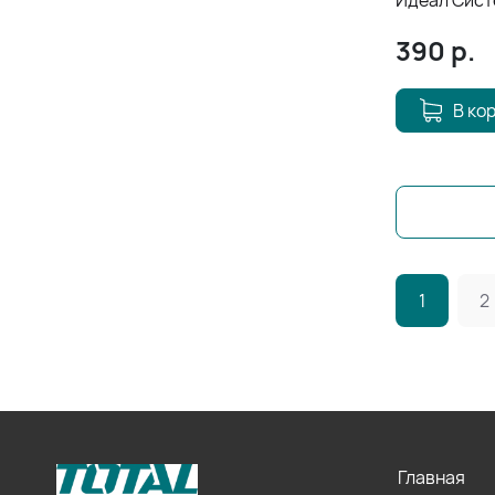
Идеал Систе
4.00*350мм
390
р.
В ко
1
2
Главная