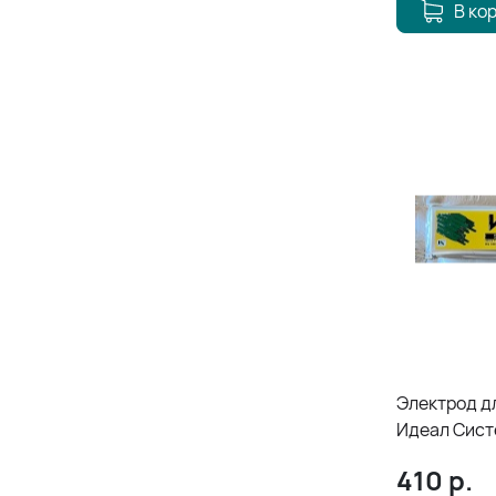
В ко
Электрод д
Идеал Сист
(E6013) - 3
410
р.