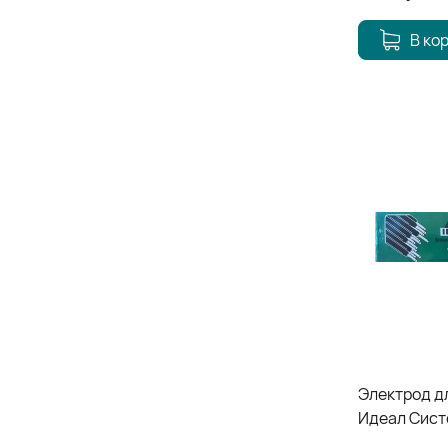
В ко
Электрод д
Идеал Систе
2,50*350мм