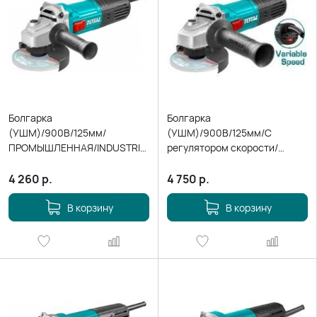
Болгарка
Болгарка
(УШМ)/900В/125мм/
(УШМ)/900В/125мм/С
ПРОМЫШЛЕННАЯ/INDUSTRIAL
регулятором скорости/
TG10912556
ПРОМЫШЛЕННАЯ/INDUSTRIAL
TG109125565
4 260
р.
4 750
р.
В корзину
В корзину