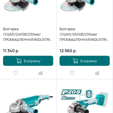
Болгарка
Болгарка
(УШМ)/2400В/230мм/
(УШМ)/2600В/230мм/
ПРОМЫШЛЕННАЯ/INDUSTRIAL
ПРОМЫШЛЕННАЯ/INDUSTRIAL
TG1252306
TG1262306
11 340
р.
12 960
р.
В корзину
В корзину