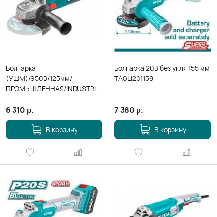
Болгарка
Болгарка 20В без угля 155 мм
(УШМ)/950В/125мм/
TAGLI201158
ПРОМЫШЛЕННАЯ/INDUSTRIAL
TG1101256
6 310
р.
7 380
р.
В корзину
В корзину