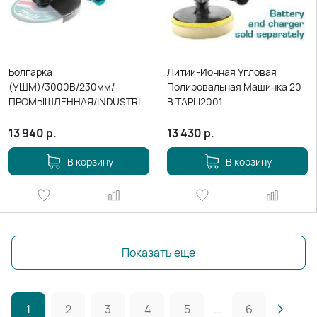
Болгарка
Литий-Ионная Угловая
(УШМ)/3000В/230мм/
Полировальная Машинка 20
ПРОМЫШЛЕННАЯ/INDUSTRIAL
В TAPLI2001
TG1302306
13 940
р.
13 430
р.
В корзину
В корзину
Показать еще
1
2
3
4
5
...
6