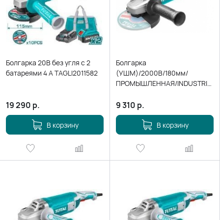
Болгарка 20В без угля с 2
Болгарка
батареями 4 А TAGLI2011582
(УШМ)/2000В/180мм/
ПРОМЫШЛЕННАЯ/INDUSTRIAL
TG12018026
19 290
р.
9 310
р.
В корзину
В корзину