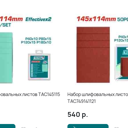
овальных листов TAC145115
Набор шлифовальных лист
TAC749141121
540
р.