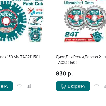
иск 130 Мм TAC2111301
Диск Для Резки Дерева 2 шт
TAC2331403
830
р.
рзину
В корзину