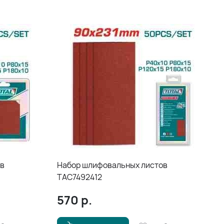
ов
Набор шлифовальных листов
TAC7492412
570
р.