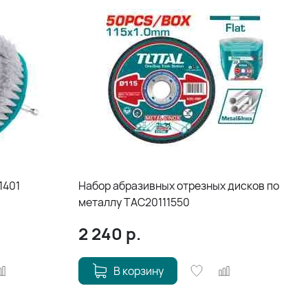
1401
Набор абразивных отрезных дисков по
металлу TAC20111550
2 240
р.
В корзину