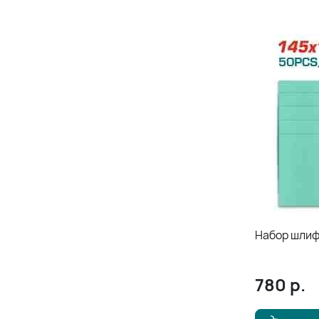
Набор шлиф
780
р.