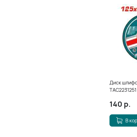
Диск шлифо
TAC2231251
140
р.
В ко