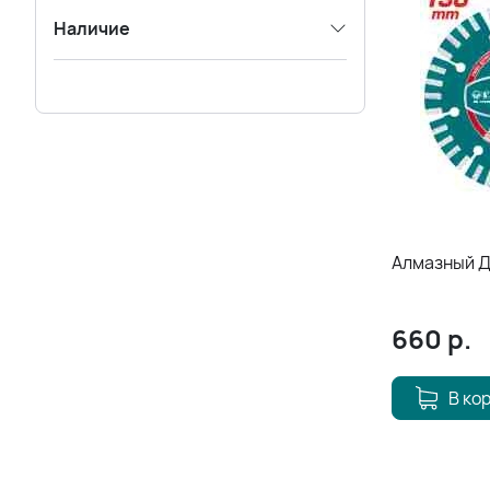
Наличие
Алмазный Д
660
р.
В ко