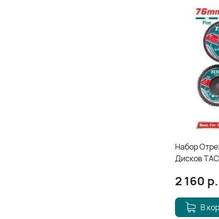
Набор Отре
Дисков TA
2 160
р.
В ко