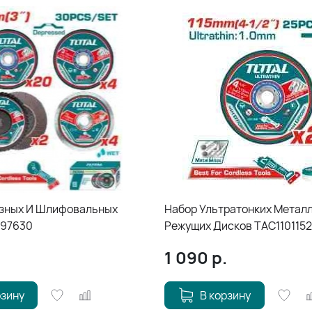
зных И Шлифовальных
Набор Ультратонких Метал
C97630
Режущих Дисков TAC110115
1 090
р.
рзину
В корзину