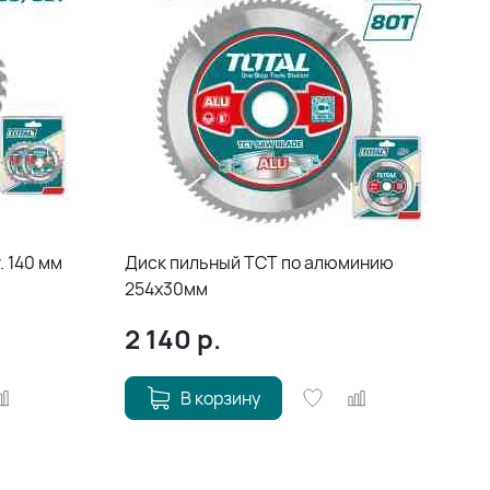
. 140 мм
Диск пильный TCT по алюминию
254х30мм
2 140
р.
В корзину