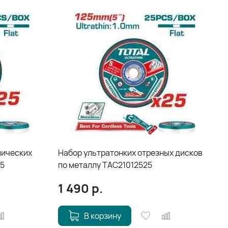
лических
Набор ультратонких отрезных дисков
25
по металлу TAC21012525
1 490
р.
В корзину