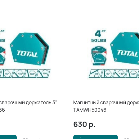
сварочный держатель 3"
Магнитный сварочный держ
36
TAMWH50046
630
р.