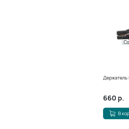
Держатель
660
р.
В ко