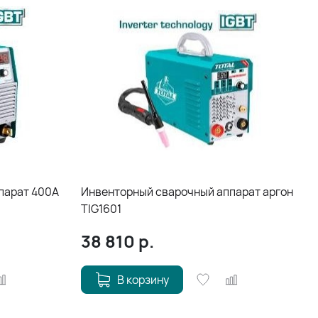
парат 400А
Инвенторный сварочный аппарат аргон
TIG1601
38 810
р.
В корзину