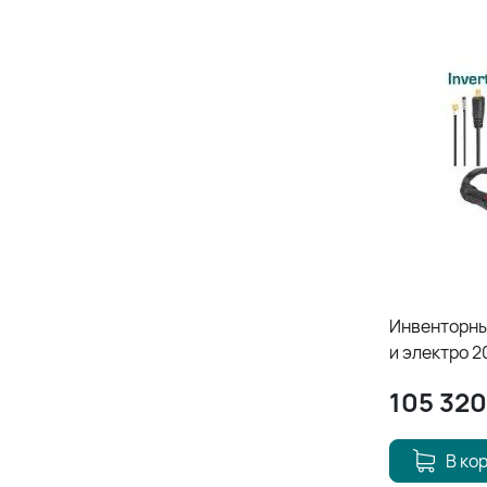
Инвенторны
и электро 
переменны
105 320
В ко