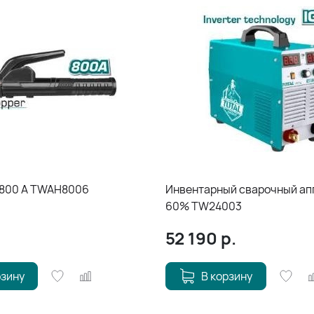
 800 A TWAH8006
Инвентарный сварочный ап
60% TW24003
52 190
р.
рзину
В корзину