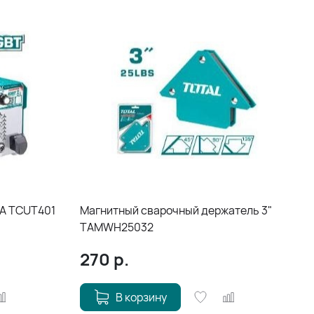
 А TCUT401
Магнитный сварочный держатель 3"
TAMWH25032
270
р.
В корзину