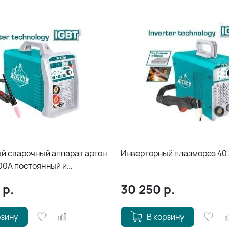
й сварочный аппарат аргон
Инверторный плазморез 40
200А постоянный и
й TIGACDC2001
р.
30 250
р.
рзину
В корзину