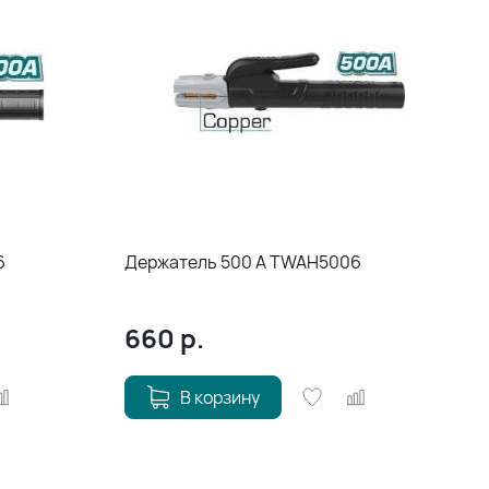
6
Держатель 500 A TWAH5006
660
р.
В корзину