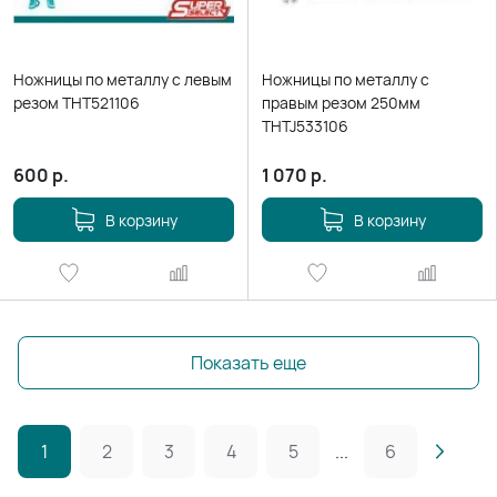
Ножницы по металлу с левым
Ножницы по металлу с
резом THT521106
правым резом 250мм
THTJ533106
600
р.
1 070
р.
В корзину
В корзину
Показать еще
1
2
3
4
5
...
6