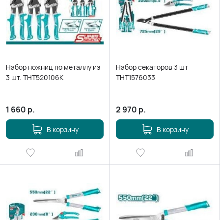
Набор ножниц по металлу из
Набор секаторов 3 шт
3 шт. THT520106K
THT1576033
1 660
р.
2 970
р.
В корзину
В корзину