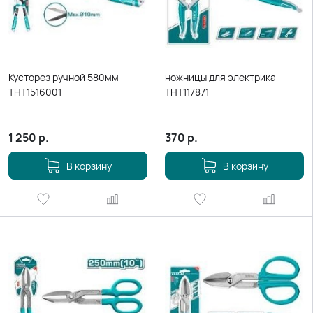
Кусторез ручной 580мм
ножницы для электрика
THT1516001
THT117871
1 250
р.
370
р.
В корзину
В корзину