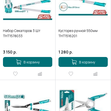
Набор Секаторов 3 Шт
Кусторез ручной 550мм
THT1578033
THT1516201
3 150
р.
1 280
р.
В корзину
В корзину