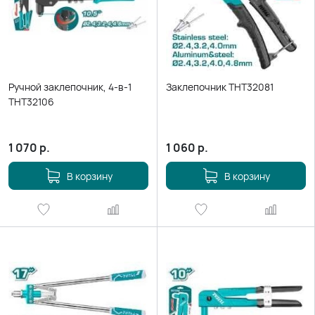
Ручной заклепочник, 4-в-1
Зaклeпoчник THT32081
THT32106
1 070
р.
1 060
р.
В корзину
В корзину