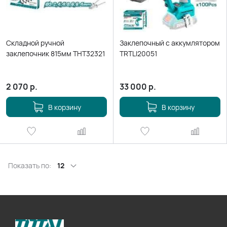
Складной ручной
Заклепочный с аккумлятором
заклепочник 815мм THT32321
TRTLI20051
2 070
р.
33 000
р.
В корзину
В корзину
Показать по:
12