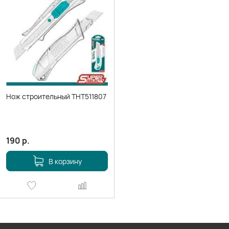
Нож строительный THT511807
190
р.
В корзину